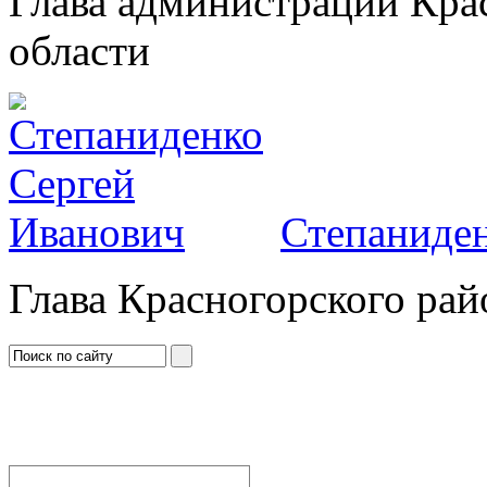
Глава администрации Кра
области
Степаниден
Глава Красногорского рай