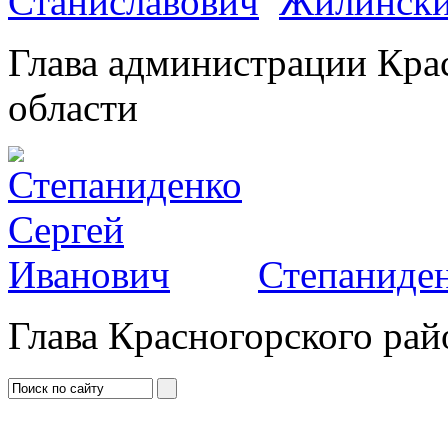
Жилински
Глава администрации Кра
области
Степаниден
Глава Красногорского рай