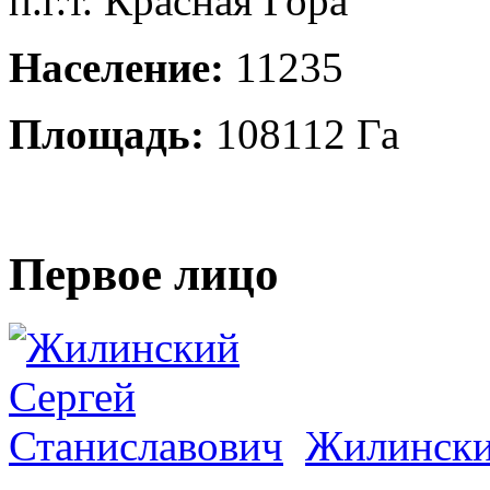
п.г.т. Красная Гора
Население:
11235
Площадь:
108112 Га
Первое лицо
Жилински