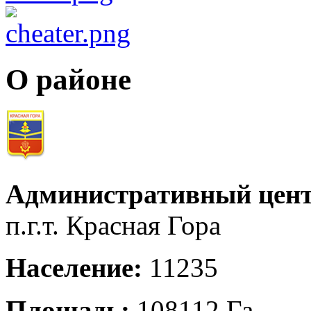
О районе
Административный цент
п.г.т. Красная Гора
Население:
11235
Площадь:
108112 Га