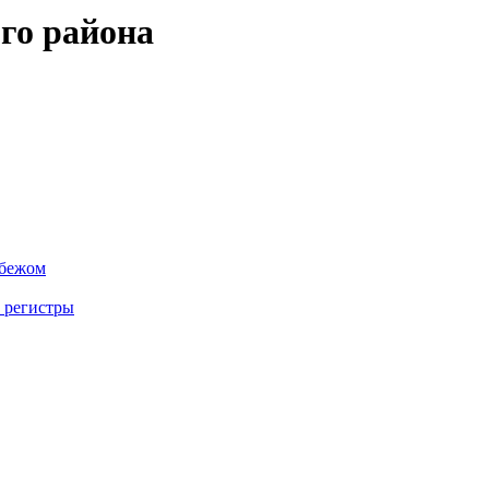
го района
убежом
 регистры