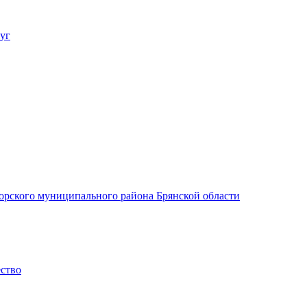
уг
орского муниципального района Брянской области
ество