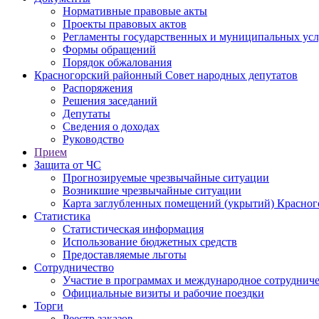
Нормативные правовые акты
Проекты правовых актов
Регламенты государственных и муниципальных усл
Формы обращений
Порядок обжалования
Красногорский районный Совет народных депутатов
Распоряжения
Решения заседаний
Депутаты
Сведения о доходах
Руководство
Прием
Защита от ЧС
Прогнозируемые чрезвычайные ситуации
Возникшие чрезвычайные ситуации
Карта заглубленных помещений (укрытий) Красног
Статистика
Статистическая информация
Использование бюджетных средств
Предоставляемые льготы
Сотрудничество
Участие в программах и международное сотруднич
Официальные визиты и рабочие поездки
Торги
Реестр заказов