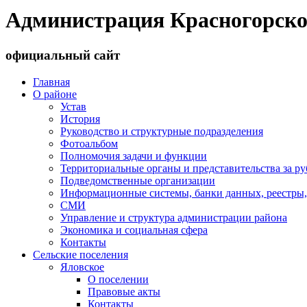
Администрация Красногорско
официальный сайт
Главная
О районе
Устав
История
Руководство и структурные подразделения
Фотоальбом
Полномочия задачи и функции
Территориальные органы и представительства за р
Подведомственные организации
Информационные системы, банки данных, реестры,
СМИ
Управление и структура администрации района
Экономика и социальная сфера
Контакты
Сельские поселения
Яловское
О поселении
Правовые акты
Контакты