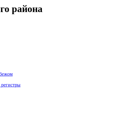
го района
убежом
 регистры