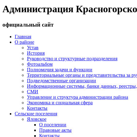
Администрация Красногорско
официальный сайт
Главная
О районе
Устав
История
Руководство и структурные подразделения
Фотоальбом
Полномочия задачи и функции
Территориальные органы и представительства за р
Подведомственные организации
Информационные системы, банки данных, реестры,
СМИ
Управление и структура администрации района
Экономика и социальная сфера
Контакты
Сельские поселения
Яловское
О поселении
Правовые акты
Контакты