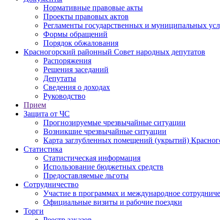
Нормативные правовые акты
Проекты правовых актов
Регламенты государственных и муниципальных усл
Формы обращений
Порядок обжалования
Красногорский районный Совет народных депутатов
Распоряжения
Решения заседаний
Депутаты
Сведения о доходах
Руководство
Прием
Защита от ЧС
Прогнозируемые чрезвычайные ситуации
Возникшие чрезвычайные ситуации
Карта заглубленных помещений (укрытий) Красног
Статистика
Статистическая информация
Использование бюджетных средств
Предоставляемые льготы
Сотрудничество
Участие в программах и международное сотруднич
Официальные визиты и рабочие поездки
Торги
Реестр заказов