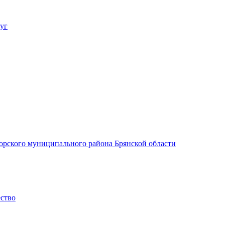
уг
орского муниципального района Брянской области
ество