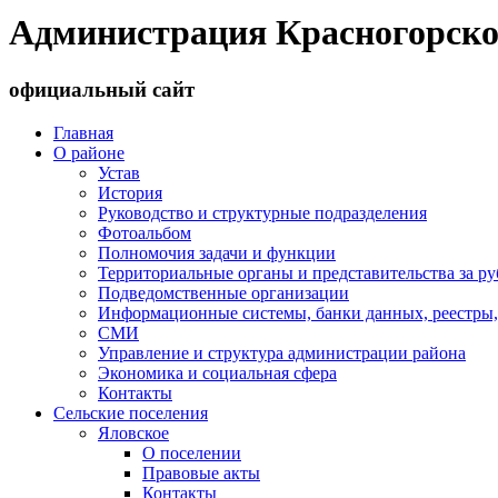
Администрация Красногорско
официальный сайт
Главная
О районе
Устав
История
Руководство и структурные подразделения
Фотоальбом
Полномочия задачи и функции
Территориальные органы и представительства за р
Подведомственные организации
Информационные системы, банки данных, реестры,
СМИ
Управление и структура администрации района
Экономика и социальная сфера
Контакты
Сельские поселения
Яловское
О поселении
Правовые акты
Контакты