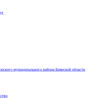
уг
орского муниципального района Брянской области
ество