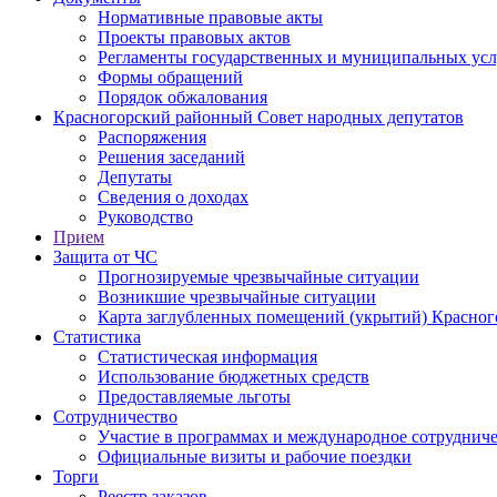
Нормативные правовые акты
Проекты правовых актов
Регламенты государственных и муниципальных усл
Формы обращений
Порядок обжалования
Красногорский районный Совет народных депутатов
Распоряжения
Решения заседаний
Депутаты
Сведения о доходах
Руководство
Прием
Защита от ЧС
Прогнозируемые чрезвычайные ситуации
Возникшие чрезвычайные ситуации
Карта заглубленных помещений (укрытий) Красног
Статистика
Статистическая информация
Использование бюджетных средств
Предоставляемые льготы
Сотрудничество
Участие в программах и международное сотруднич
Официальные визиты и рабочие поездки
Торги
Реестр заказов