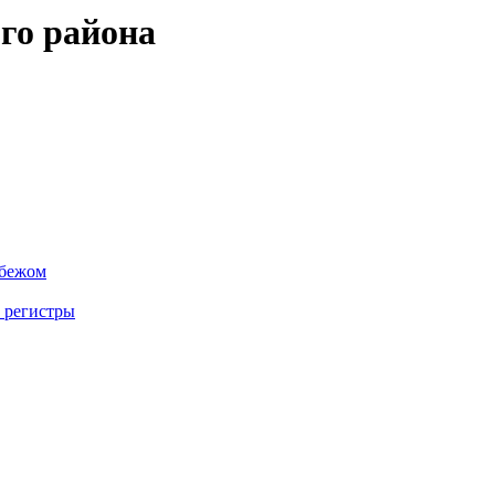
го района
убежом
 регистры