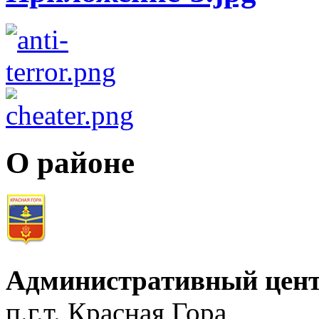
О районе
Административный цент
п.г.т. Красная Гора