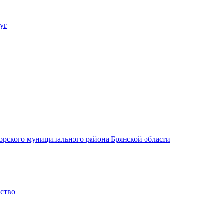
уг
орского муниципального района Брянской области
ество