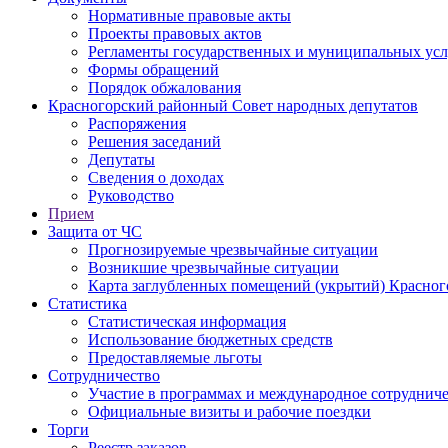
Нормативные правовые акты
Проекты правовых актов
Регламенты государственных и муниципальных усл
Формы обращений
Порядок обжалования
Красногорский районный Совет народных депутатов
Распоряжения
Решения заседаний
Депутаты
Сведения о доходах
Руководство
Прием
Защита от ЧС
Прогнозируемые чрезвычайные ситуации
Возникшие чрезвычайные ситуации
Карта заглубленных помещений (укрытий) Красног
Статистика
Статистическая информация
Использование бюджетных средств
Предоставляемые льготы
Сотрудничество
Участие в программах и международное сотруднич
Официальные визиты и рабочие поездки
Торги
Реестр заказов