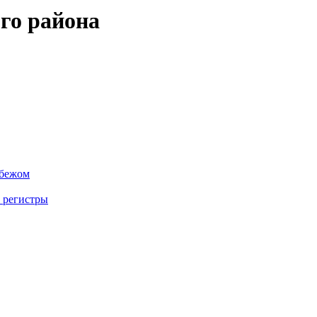
го района
убежом
 регистры