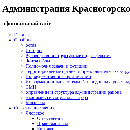
Администрация Красногорско
официальный сайт
Главная
О районе
Устав
История
Руководство и структурные подразделения
Фотоальбом
Полномочия задачи и функции
Территориальные органы и представительства за р
Подведомственные организации
Информационные системы, банки данных, реестры,
СМИ
Управление и структура администрации района
Экономика и социальная сфера
Контакты
Сельские поселения
Яловское
О поселении
Правовые акты
Контакты