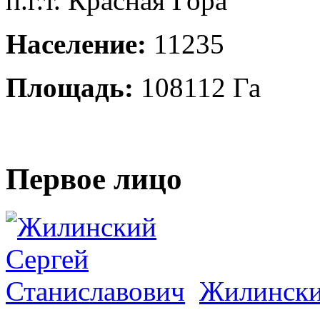
п.г.т. Красная Гора
Население:
11235
Площадь:
108112 Га
Первое лицо
Жилински