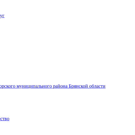
уг
орского муниципального района Брянской области
ество