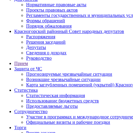
Нормативные правовые акты
Проекты правовых актов
Регламенты государственных и муниципальных усл
Формы обращений
Порядок обжалования
Красногорский районный Совет народных депутатов
Распоряжения
Решения заседаний
Депутаты
Сведения о доходах
Руководство
Прием
Защита от ЧС
Прогнозируемые чрезвычайные ситуации
Возникшие чрезвычайные ситуации
Карта заглубленных помещений (укрытий) Красног
Статистика
Статистическая информация
Использование бюджетных средств
Предоставляемые льготы
Сотрудничество
Участие в программах и международное сотруднич
Официальные визиты и рабочие поездки
Торги
Реестр заказов