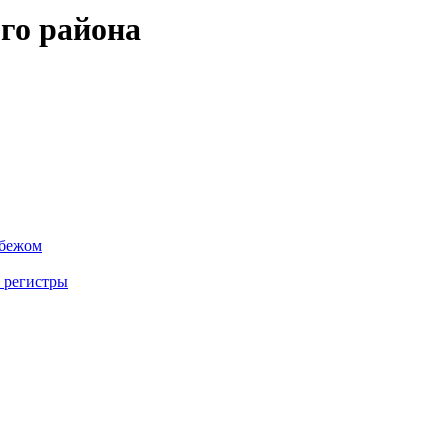
го района
убежом
 регистры