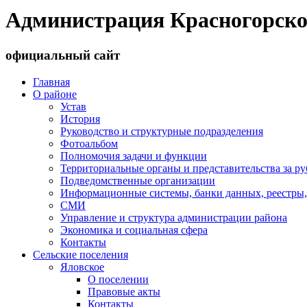
Администрация Красногорско
официальный сайт
Главная
О районе
Устав
История
Руководство и структурные подразделения
Фотоальбом
Полномочия задачи и функции
Территориальные органы и представительства за р
Подведомственные организации
Информационные системы, банки данных, реестры,
СМИ
Управление и структура администрации района
Экономика и социальная сфера
Контакты
Сельские поселения
Яловское
О поселении
Правовые акты
Контакты