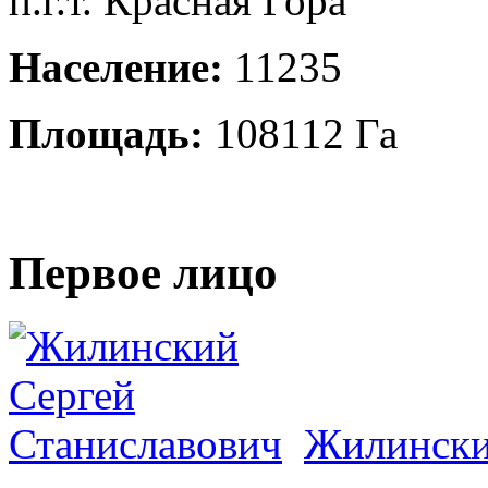
п.г.т. Красная Гора
Население:
11235
Площадь:
108112 Га
Первое лицо
Жилински