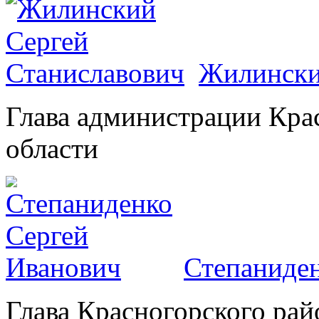
Жилински
Глава администрации Кра
области
Степаниден
Глава Красногорского рай