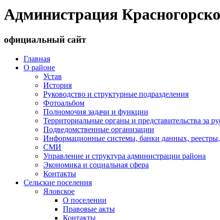
Администрация Красногорско
официальный сайт
Главная
О районе
Устав
История
Руководство и структурные подразделения
Фотоальбом
Полномочия задачи и функции
Территориальные органы и представительства за р
Подведомственные организации
Информационные системы, банки данных, реестры,
СМИ
Управление и структура администрации района
Экономика и социальная сфера
Контакты
Сельские поселения
Яловское
О поселении
Правовые акты
Контакты