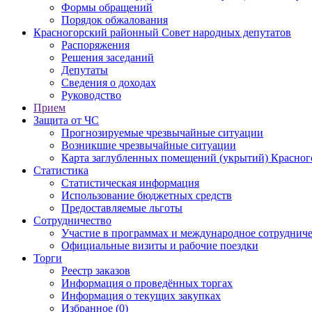
Формы обращений
Порядок обжалования
Красногорский районный Совет народных депутатов
Распоряжения
Решения заседаний
Депутаты
Сведения о доходах
Руководство
Прием
Защита от ЧС
Прогнозируемые чрезвычайные ситуации
Возникшие чрезвычайные ситуации
Карта заглубленных помещений (укрытий) Красног
Статистика
Статистическая информация
Использование бюджетных средств
Предоставляемые льготы
Сотрудничество
Участие в программах и международное сотруднич
Официальные визиты и рабочие поездки
Торги
Реестр заказов
Информация о проведённых торгах
Информация о текущих закупках
Избранное (0)