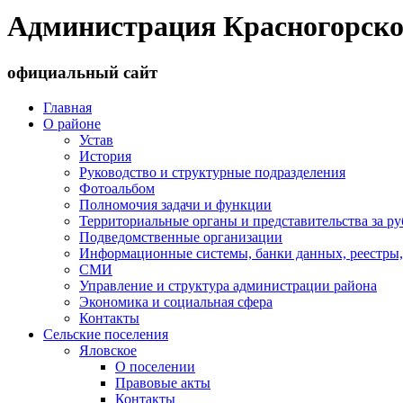
Администрация Красногорско
официальный сайт
Главная
О районе
Устав
История
Руководство и структурные подразделения
Фотоальбом
Полномочия задачи и функции
Территориальные органы и представительства за р
Подведомственные организации
Информационные системы, банки данных, реестры,
СМИ
Управление и структура администрации района
Экономика и социальная сфера
Контакты
Сельские поселения
Яловское
О поселении
Правовые акты
Контакты