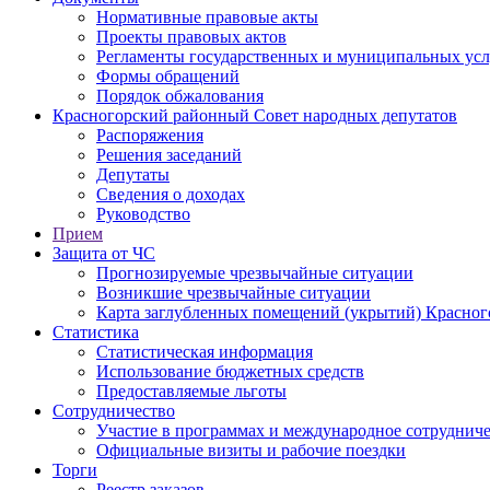
Нормативные правовые акты
Проекты правовых актов
Регламенты государственных и муниципальных усл
Формы обращений
Порядок обжалования
Красногорский районный Совет народных депутатов
Распоряжения
Решения заседаний
Депутаты
Сведения о доходах
Руководство
Прием
Защита от ЧС
Прогнозируемые чрезвычайные ситуации
Возникшие чрезвычайные ситуации
Карта заглубленных помещений (укрытий) Красног
Статистика
Статистическая информация
Использование бюджетных средств
Предоставляемые льготы
Сотрудничество
Участие в программах и международное сотруднич
Официальные визиты и рабочие поездки
Торги
Реестр заказов