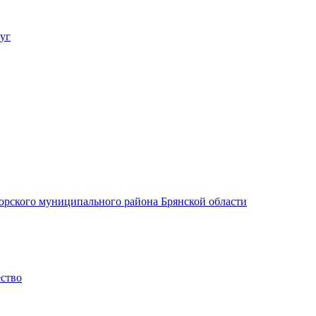
уг
орского муниципального района Брянской области
ество