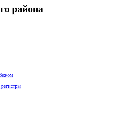
го района
убежом
 регистры