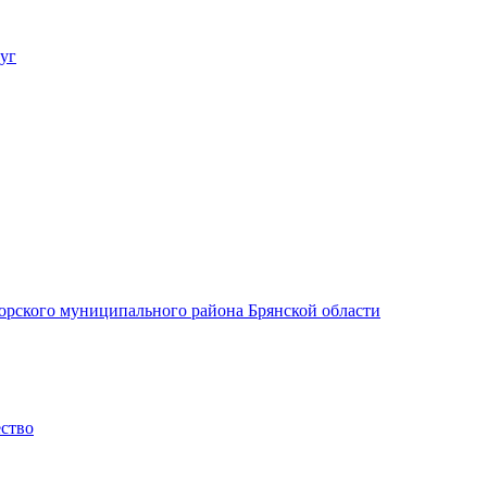
уг
орского муниципального района Брянской области
ество