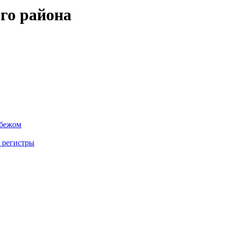
го района
убежом
 регистры