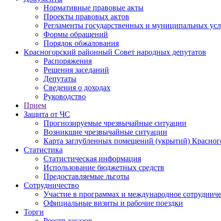
Нормативные правовые акты
Проекты правовых актов
Регламенты государственных и муниципальных усл
Формы обращений
Порядок обжалования
Красногорский районный Совет народных депутатов
Распоряжения
Решения заседаний
Депутаты
Сведения о доходах
Руководство
Прием
Защита от ЧС
Прогнозируемые чрезвычайные ситуации
Возникшие чрезвычайные ситуации
Карта заглубленных помещений (укрытий) Красног
Статистика
Статистическая информация
Использование бюджетных средств
Предоставляемые льготы
Сотрудничество
Участие в программах и международное сотруднич
Официальные визиты и рабочие поездки
Торги
Реестр заказов