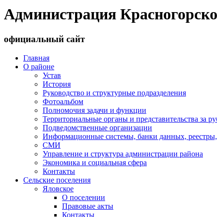
Администрация Красногорско
официальный сайт
Главная
О районе
Устав
История
Руководство и структурные подразделения
Фотоальбом
Полномочия задачи и функции
Территориальные органы и представительства за р
Подведомственные организации
Информационные системы, банки данных, реестры,
СМИ
Управление и структура администрации района
Экономика и социальная сфера
Контакты
Сельские поселения
Яловское
О поселении
Правовые акты
Контакты