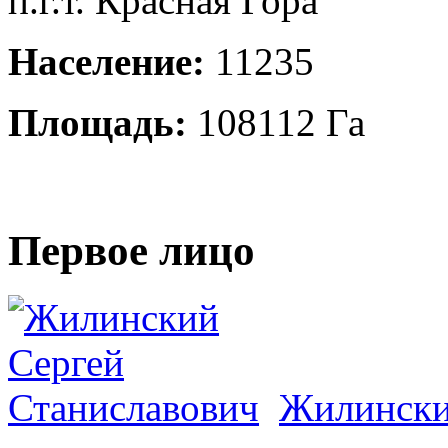
п.г.т. Красная Гора
Население:
11235
Площадь:
108112 Га
Первое лицо
Жилински