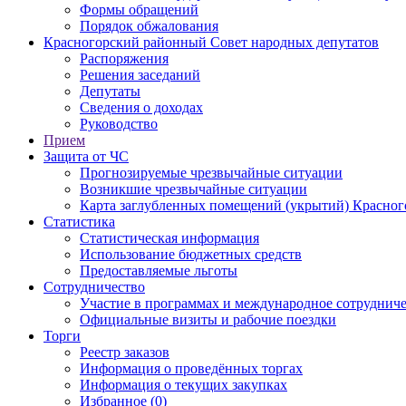
Формы обращений
Порядок обжалования
Красногорский районный Совет народных депутатов
Распоряжения
Решения заседаний
Депутаты
Сведения о доходах
Руководство
Прием
Защита от ЧС
Прогнозируемые чрезвычайные ситуации
Возникшие чрезвычайные ситуации
Карта заглубленных помещений (укрытий) Красног
Статистика
Статистическая информация
Использование бюджетных средств
Предоставляемые льготы
Сотрудничество
Участие в программах и международное сотруднич
Официальные визиты и рабочие поездки
Торги
Реестр заказов
Информация о проведённых торгах
Информация о текущих закупках
Избранное (0)