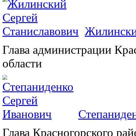
Жилински
Глава администрации Кра
области
Степаниден
Глава Красногорского рай