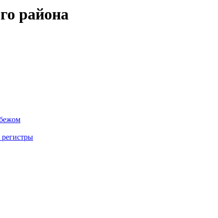
го района
убежом
 регистры