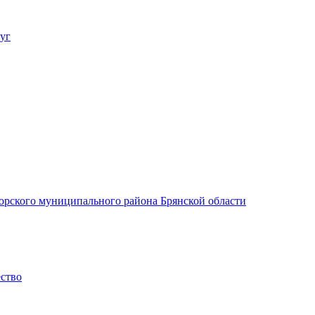
уг
орского муниципального района Брянской области
ество