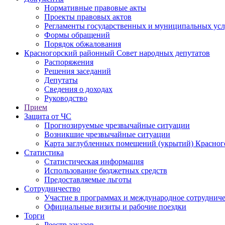
Нормативные правовые акты
Проекты правовых актов
Регламенты государственных и муниципальных усл
Формы обращений
Порядок обжалования
Красногорский районный Совет народных депутатов
Распоряжения
Решения заседаний
Депутаты
Сведения о доходах
Руководство
Прием
Защита от ЧС
Прогнозируемые чрезвычайные ситуации
Возникшие чрезвычайные ситуации
Карта заглубленных помещений (укрытий) Красног
Статистика
Статистическая информация
Использование бюджетных средств
Предоставляемые льготы
Сотрудничество
Участие в программах и международное сотруднич
Официальные визиты и рабочие поездки
Торги
Реестр заказов