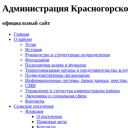
Администрация Красногорско
официальный сайт
Главная
О районе
Устав
История
Руководство и структурные подразделения
Фотоальбом
Полномочия задачи и функции
Территориальные органы и представительства за р
Подведомственные организации
Информационные системы, банки данных, реестры,
СМИ
Управление и структура администрации района
Экономика и социальная сфера
Контакты
Сельские поселения
Яловское
О поселении
Правовые акты
Контакты