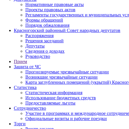
Нормативные правовые акты
Проекты правовых актов
Регламенты государственных и муниципальных усл
Формы обращений
Порядок обжалования
Красногорский районный Совет народных депутатов
Распоряжения
Решения заседаний
Депутаты
Сведения о доходах
Руководство
Прием
Защита от ЧС
Прогнозируемые чрезвычайные ситуации
Возникшие чрезвычайные ситуации
Карта заглубленных помещений (укрытий) Красног
Статистика
Статистическая информация
Использование бюджетных средств
Предоставляемые льготы
Сотрудничество
Участие в программах и международное сотруднич
Официальные визиты и рабочие поездки
Торги
Реестр заказов