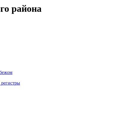
го района
убежом
 регистры