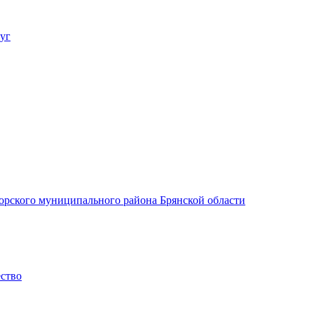
уг
орского муниципального района Брянской области
ество