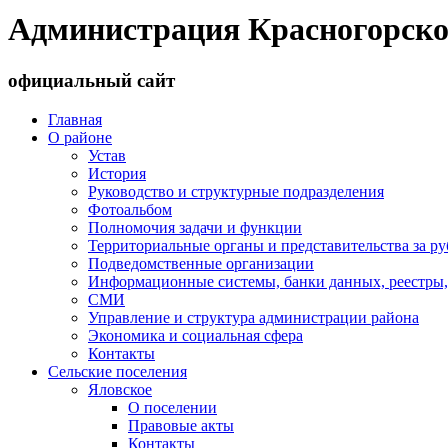
Администрация Красногорско
официальный сайт
Главная
О районе
Устав
История
Руководство и структурные подразделения
Фотоальбом
Полномочия задачи и функции
Территориальные органы и представительства за р
Подведомственные организации
Информационные системы, банки данных, реестры,
СМИ
Управление и структура администрации района
Экономика и социальная сфера
Контакты
Сельские поселения
Яловское
О поселении
Правовые акты
Контакты