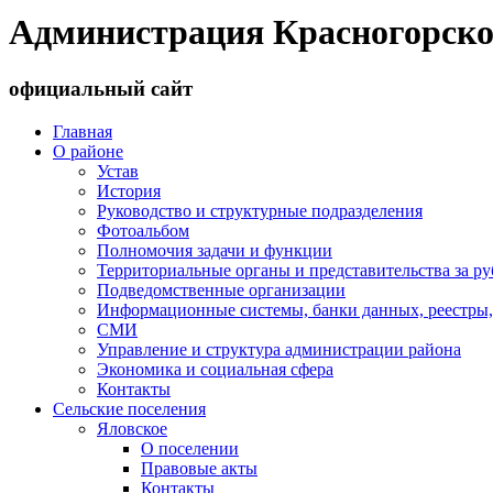
Администрация Красногорско
официальный сайт
Главная
О районе
Устав
История
Руководство и структурные подразделения
Фотоальбом
Полномочия задачи и функции
Территориальные органы и представительства за р
Подведомственные организации
Информационные системы, банки данных, реестры,
СМИ
Управление и структура администрации района
Экономика и социальная сфера
Контакты
Сельские поселения
Яловское
О поселении
Правовые акты
Контакты