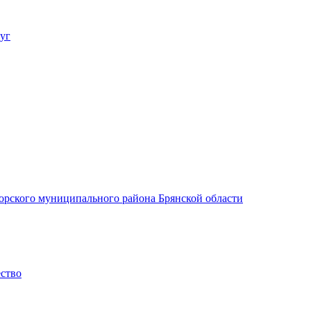
уг
орского муниципального района Брянской области
ество