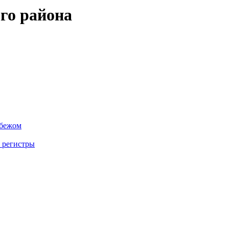
го района
убежом
 регистры