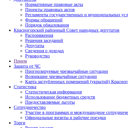
Нормативные правовые акты
Проекты правовых актов
Регламенты государственных и муниципальных усл
Формы обращений
Порядок обжалования
Красногорский районный Совет народных депутатов
Распоряжения
Решения заседаний
Депутаты
Сведения о доходах
Руководство
Прием
Защита от ЧС
Прогнозируемые чрезвычайные ситуации
Возникшие чрезвычайные ситуации
Карта заглубленных помещений (укрытий) Красног
Статистика
Статистическая информация
Использование бюджетных средств
Предоставляемые льготы
Сотрудничество
Участие в программах и международное сотруднич
Официальные визиты и рабочие поездки
Торги
Реестр заказов