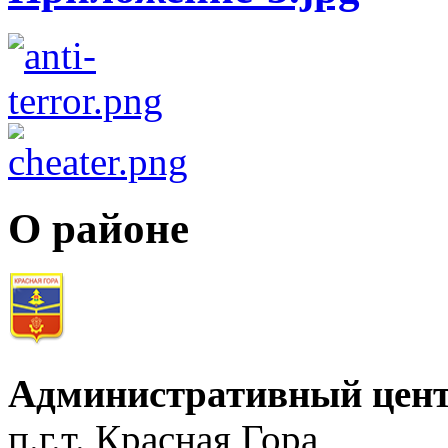
О районе
Административный цент
п.г.т. Красная Гора