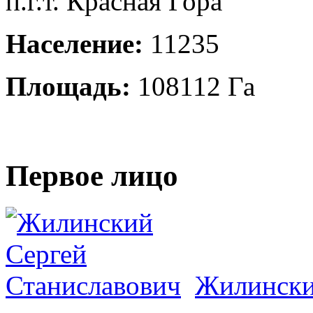
п.г.т. Красная Гора
Население:
11235
Площадь:
108112 Га
Первое лицо
Жилински