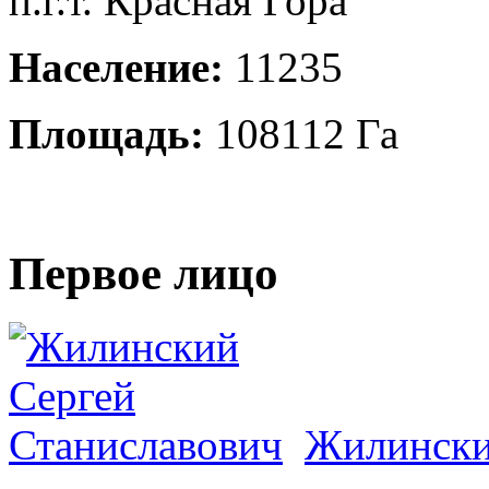
п.г.т. Красная Гора
Население:
11235
Площадь:
108112 Га
Первое лицо
Жилински