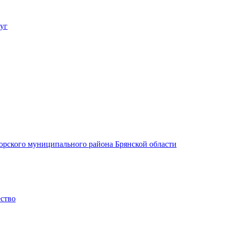
уг
орского муниципального района Брянской области
ество