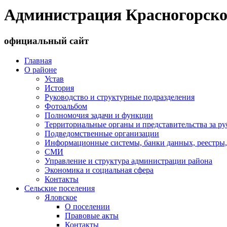
Администрация Красногорско
официальный сайт
Главная
О районе
Устав
История
Руководство и структурные подразделения
Фотоальбом
Полномочия задачи и функции
Территориальные органы и представительства за р
Подведомственные организации
Информационные системы, банки данных, реестры,
СМИ
Управление и структура администрации района
Экономика и социальная сфера
Контакты
Сельские поселения
Яловское
О поселении
Правовые акты
Контакты