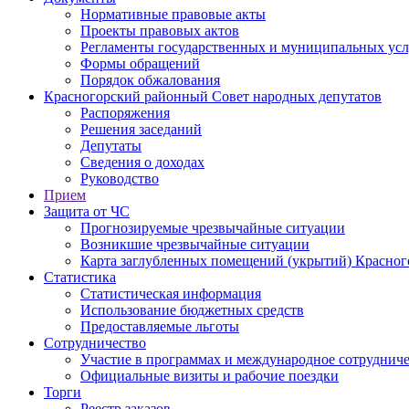
Нормативные правовые акты
Проекты правовых актов
Регламенты государственных и муниципальных усл
Формы обращений
Порядок обжалования
Красногорский районный Совет народных депутатов
Распоряжения
Решения заседаний
Депутаты
Сведения о доходах
Руководство
Прием
Защита от ЧС
Прогнозируемые чрезвычайные ситуации
Возникшие чрезвычайные ситуации
Карта заглубленных помещений (укрытий) Красног
Статистика
Статистическая информация
Использование бюджетных средств
Предоставляемые льготы
Сотрудничество
Участие в программах и международное сотруднич
Официальные визиты и рабочие поездки
Торги
Реестр заказов