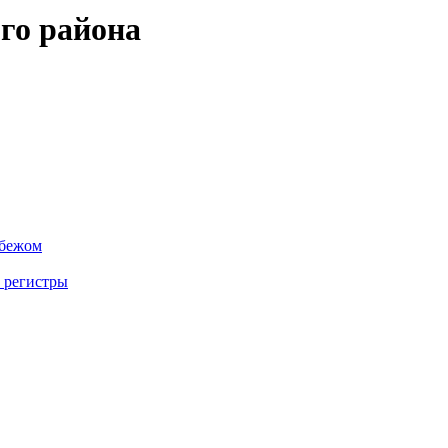
го района
убежом
 регистры