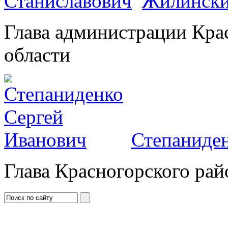
Жилински
Глава администрации Кра
области
Степаниден
Глава Красногорского рай