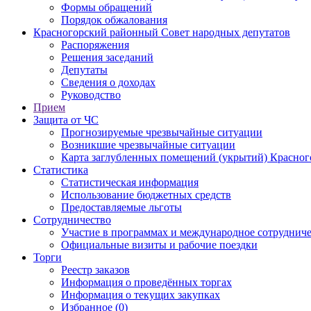
Формы обращений
Порядок обжалования
Красногорский районный Совет народных депутатов
Распоряжения
Решения заседаний
Депутаты
Сведения о доходах
Руководство
Прием
Защита от ЧС
Прогнозируемые чрезвычайные ситуации
Возникшие чрезвычайные ситуации
Карта заглубленных помещений (укрытий) Красног
Статистика
Статистическая информация
Использование бюджетных средств
Предоставляемые льготы
Сотрудничество
Участие в программах и международное сотруднич
Официальные визиты и рабочие поездки
Торги
Реестр заказов
Информация о проведённых торгах
Информация о текущих закупках
Избранное (0)