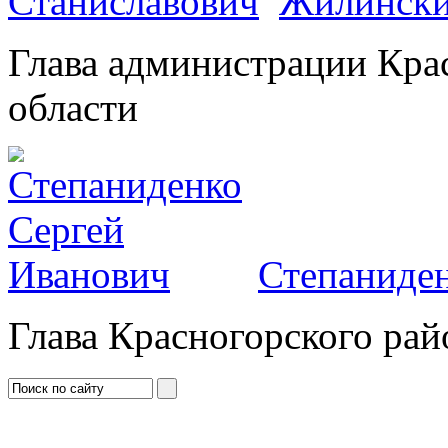
Жилински
Глава администрации Кра
области
Степаниден
Глава Красногорского рай