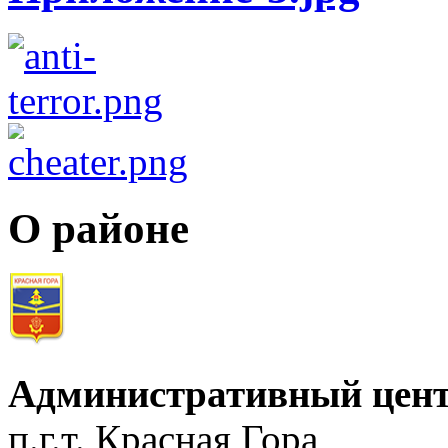
О районе
Административный цент
п.г.т. Красная Гора