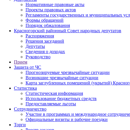
Нормативные правовые акты
Проекты правовых актов
Регламенты государственных и муниципальных усл
Формы обращений
Порядок обжалования
Красногорский районный Совет народных депутатов
Распоряжения
Решения заседаний
Депутаты
Сведения о доходах
Руководство
Прием
Защита от ЧС
Прогнозируемые чрезвычайные ситуации
Возникшие чрезвычайные ситуации
Карта заглубленных помещений (укрытий) Красног
Статистика
Статистическая информация
Использование бюджетных средств
Предоставляемые льготы
Сотрудничество
Участие в программах и международное сотруднич
Официальные визиты и рабочие поездки
Торги
Реестр заказов