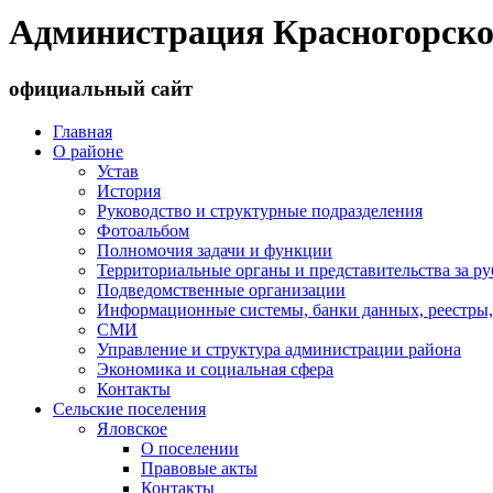
Администрация Красногорско
официальный сайт
Главная
О районе
Устав
История
Руководство и структурные подразделения
Фотоальбом
Полномочия задачи и функции
Территориальные органы и представительства за р
Подведомственные организации
Информационные системы, банки данных, реестры,
СМИ
Управление и структура администрации района
Экономика и социальная сфера
Контакты
Сельские поселения
Яловское
О поселении
Правовые акты
Контакты