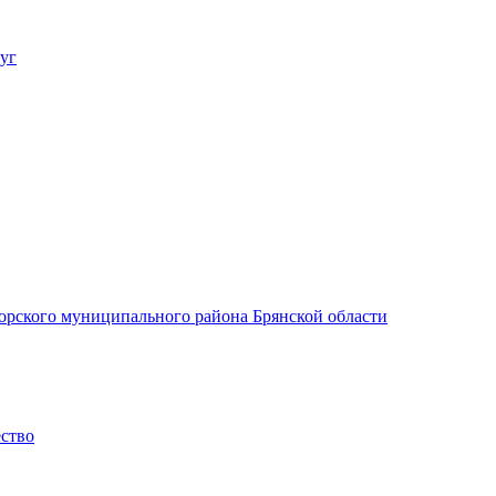
уг
орского муниципального района Брянской области
ество