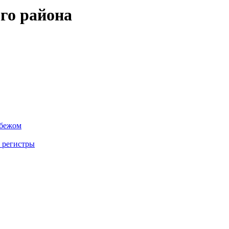
го района
убежом
 регистры