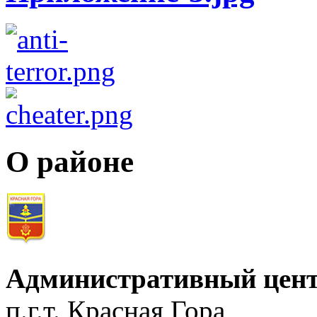
О районе
Административный цент
п.г.т. Красная Гора