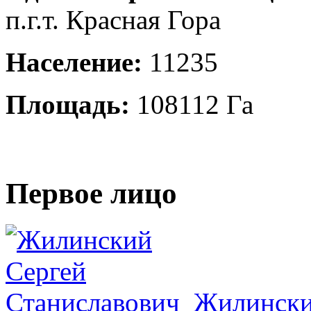
п.г.т. Красная Гора
Население:
11235
Площадь:
108112 Га
Первое лицо
Жилински