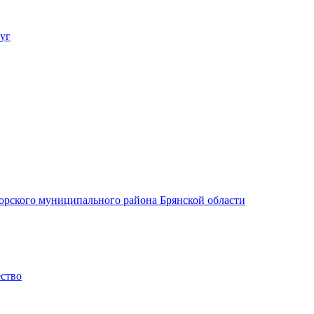
уг
орского муниципального района Брянской области
ество