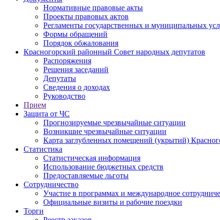
Нормативные правовые акты
Проекты правовых актов
Регламенты государственных и муниципальных усл
Формы обращений
Порядок обжалования
Красногорский районный Совет народных депутатов
Распоряжения
Решения заседаний
Депутаты
Сведения о доходах
Руководство
Прием
Защита от ЧС
Прогнозируемые чрезвычайные ситуации
Возникшие чрезвычайные ситуации
Карта заглубленных помещений (укрытий) Красног
Статистика
Статистическая информация
Использование бюджетных средств
Предоставляемые льготы
Сотрудничество
Участие в программах и международное сотруднич
Официальные визиты и рабочие поездки
Торги
Реестр заказов