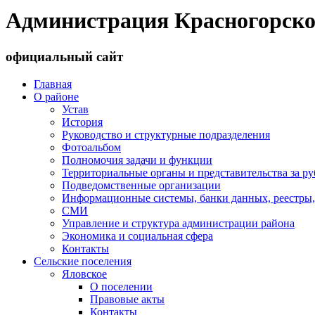
Администрация Красногорско
официальный сайт
Главная
О районе
Устав
История
Руководство и структурные подразделения
Фотоальбом
Полномочия задачи и функции
Территориальные органы и представительства за р
Подведомственные организации
Информационные системы, банки данных, реестры,
СМИ
Управление и структура администрации района
Экономика и социальная сфера
Контакты
Сельские поселения
Яловское
О поселении
Правовые акты
Контакты