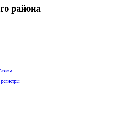
го района
убежом
 регистры