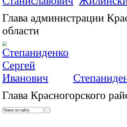
Жилински
Глава администрации Кра
области
Степаниден
Глава Красногорского рай