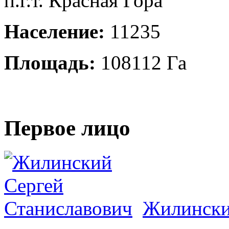
п.г.т. Красная Гора
Население:
11235
Площадь:
108112 Га
Первое лицо
Жилински