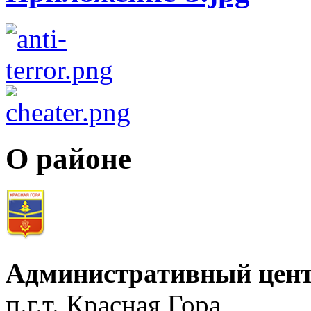
О районе
Административный цент
п.г.т. Красная Гора