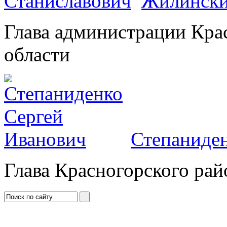
Жилински
Глава администрации Кра
области
Степаниден
Глава Красногорского рай