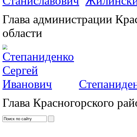
Жилински
Глава администрации Кра
области
Степаниден
Глава Красногорского рай