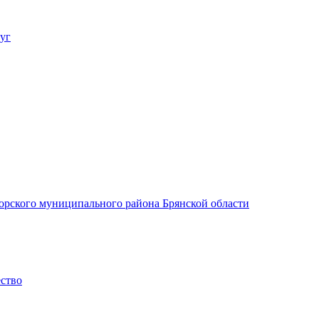
уг
орского муниципального района Брянской области
ество