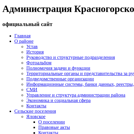
Администрация Красногорско
официальный сайт
Главная
О районе
Устав
История
Руководство и структурные подразделения
Фотоальбом
Полномочия задачи и функции
Территориальные органы и представительства за р
Подведомственные организации
Информационные системы, банки данных, реестры,
СМИ
Управление и структура администрации района
Экономика и социальная сфера
Контакты
Сельские поселения
Яловское
О поселении
Правовые акты
Контакты