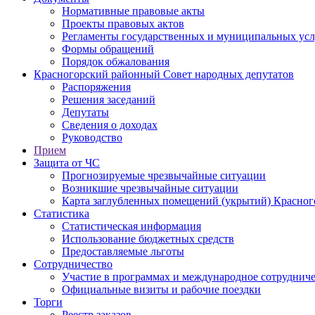
Нормативные правовые акты
Проекты правовых актов
Регламенты государственных и муниципальных усл
Формы обращений
Порядок обжалования
Красногорский районный Совет народных депутатов
Распоряжения
Решения заседаний
Депутаты
Сведения о доходах
Руководство
Прием
Защита от ЧС
Прогнозируемые чрезвычайные ситуации
Возникшие чрезвычайные ситуации
Карта заглубленных помещений (укрытий) Красног
Статистика
Статистическая информация
Использование бюджетных средств
Предоставляемые льготы
Сотрудничество
Участие в программах и международное сотруднич
Официальные визиты и рабочие поездки
Торги
Реестр заказов