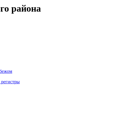
го района
убежом
 регистры