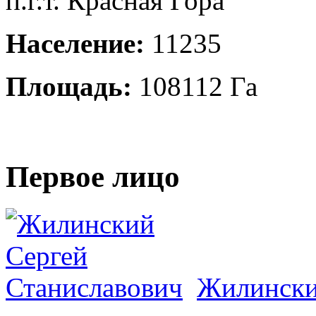
п.г.т. Красная Гора
Население:
11235
Площадь:
108112 Га
Первое лицо
Жилински