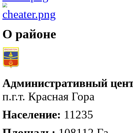
О районе
Административный цент
п.г.т. Красная Гора
Население:
11235
Площадь:
108112 Га