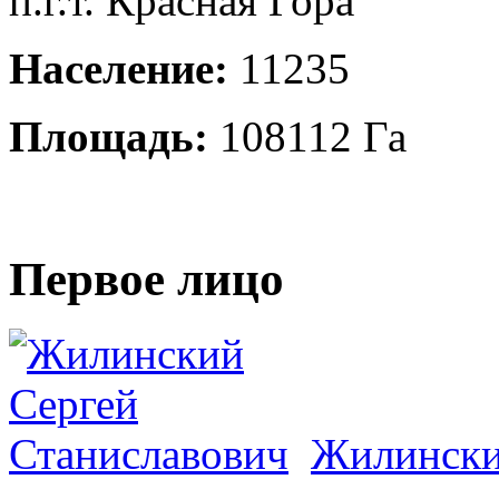
п.г.т. Красная Гора
Население:
11235
Площадь:
108112 Га
Первое лицо
Жилински