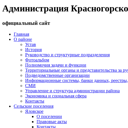
Администрация Красногорско
официальный сайт
Главная
О районе
Устав
История
Руководство и структурные подразделения
Фотоальбом
Полномочия задачи и функции
Территориальные органы и представительства за р
Подведомственные организации
Информационные системы, банки данных, реестры,
СМИ
Управление и структура администрации района
Экономика и социальная сфера
Контакты
Сельские поселения
Яловское
О поселении
Правовые акты
Контакты