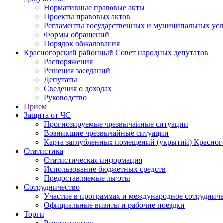
Нормативные правовые акты
Проекты правовых актов
Регламенты государственных и муниципальных усл
Формы обращений
Порядок обжалования
Красногорский районный Совет народных депутатов
Распоряжения
Решения заседаний
Депутаты
Сведения о доходах
Руководство
Прием
Защита от ЧС
Прогнозируемые чрезвычайные ситуации
Возникшие чрезвычайные ситуации
Карта заглубленных помещений (укрытий) Красног
Статистика
Статистическая информация
Использование бюджетных средств
Предоставляемые льготы
Сотрудничество
Участие в программах и международное сотруднич
Официальные визиты и рабочие поездки
Торги
Реестр заказов