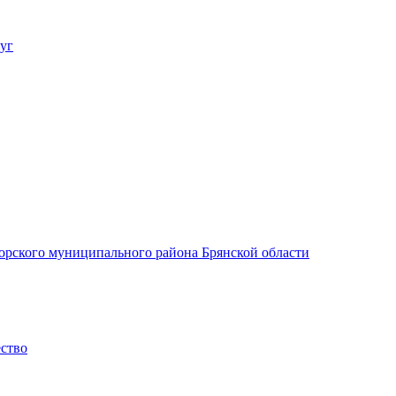
уг
орского муниципального района Брянской области
ество