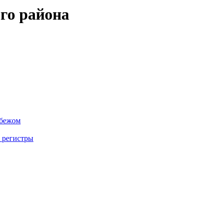
го района
убежом
 регистры