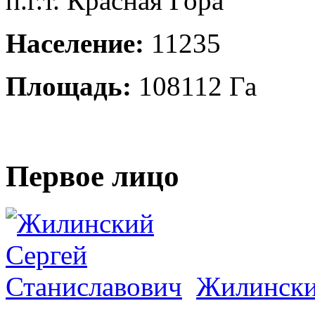
п.г.т. Красная Гора
Население:
11235
Площадь:
108112 Га
Первое лицо
Жилински